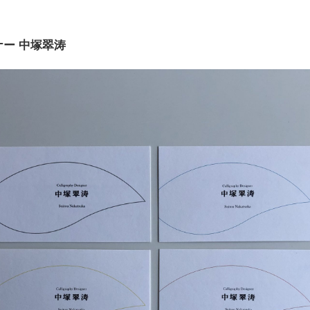
ナー
中塚翠涛