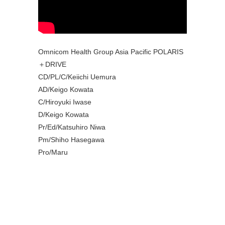
Omnicom Health Group Asia Pacific POLARIS
＋DRIVE
CD/PL/C/Keiichi Uemura
AD/Keigo Kowata
C/Hiroyuki Iwase
D/Keigo Kowata
Pr/Ed/Katsuhiro Niwa
Pm/Shiho Hasegawa
Pro/Maru